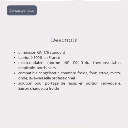
Contactez-nous
Descriptif
dimension GN 1/6 standard
fabriqué 100% en France
micro-ondable (norme NF D21-314), thermoscellable,
empilable, bords plats.
compatible congélateur, chambre froide, four, étuve, micro-
onde, lave-vaisselle professionnel
solution pour portage de repas en portion individuelle,
liaison chaude ou froide
Politique de confidentialité
Mentions légales